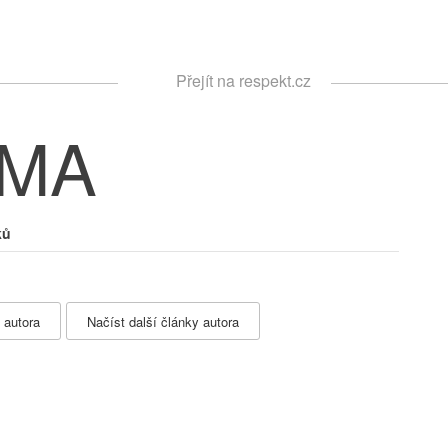
Respekt
Přejít na respekt.cz
Vyhledávání
ŮMA
ků
 autora
Načíst další články autora