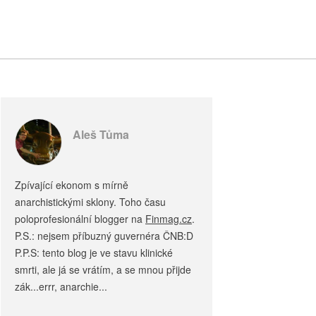
Aleš Tůma
Zpívající ekonom s mírně
anarchistickými sklony. Toho času
poloprofesionální blogger na
Finmag.cz
.
P.S.: nejsem příbuzný guvernéra ČNB:D
P.P.S: tento blog je ve stavu klinické
smrti, ale já se vrátím, a se mnou přijde
zák...errr, anarchie...