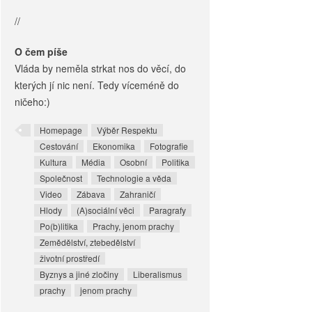
//
O čem píše
Vláda by neměla strkat nos do věcí, do
kterých jí nic není. Tedy víceméně do
ničeho:)
Homepage
Výběr Respektu
Cestování
Ekonomika
Fotografie
Kultura
Média
Osobní
Politika
Společnost
Technologie a věda
Video
Zábava
Zahraničí
Hlody
(A)sociální věci
Paragrafy
Po(b)litika
Prachy, jenom prachy
Zemědělství, ztebedělství
životní prostředí
Byznys a jiné zločiny
Liberalismus
prachy
jenom prachy