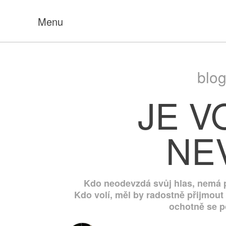
Menu
blog
JE V
NE
Kdo neodevzdá svůj hlas, nemá p
Kdo volí, měl by radostně přijmout v
ochotně se po