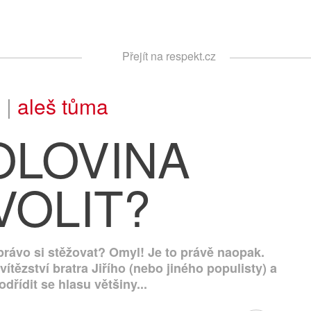
Respekt
Přejít na respekt.cz
Vyhledávání
 |
aleš tůma
OLOVINA
VOLIT?
rávo si stěžovat? Omyl! Je to právě naopak.
ítězství bratra Jiřího (nebo jiného populisty) a
dřídit se hlasu většiny...