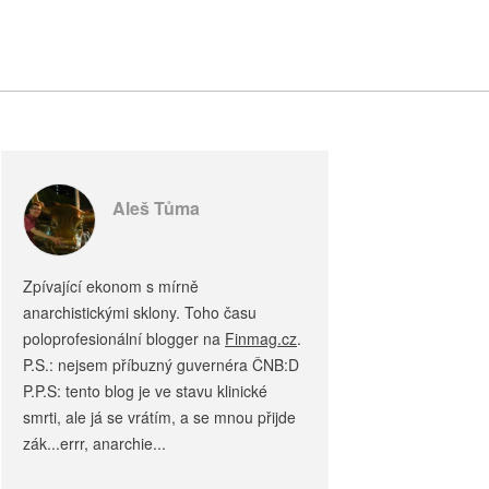
Aleš Tůma
Zpívající ekonom s mírně
anarchistickými sklony. Toho času
poloprofesionální blogger na
Finmag.cz
.
P.S.: nejsem příbuzný guvernéra ČNB:D
P.P.S: tento blog je ve stavu klinické
smrti, ale já se vrátím, a se mnou přijde
zák...errr, anarchie...