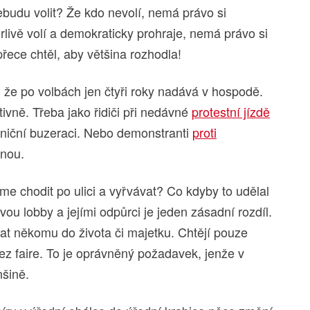
budu volit? Že kdo nevolí, nemá právo si
livě volí a demokraticky prohraje, nemá právo si
řece chtěl, aby většina rozhodla!
 že po volbách jen čtyři roky nadává v hospodě.
tivně. Třeba jako řidiči při nedávné
protestní jízdě
ilniční buzeraci. Nebo demonstranti
proti
nou.
áme chodit po ulici a vyřvávat? Co kdyby to udělal
ou lobby a jejími odpůrci je jeden zásadní rozdíl.
at někomu do života či majetku. Chtějí pouze
sez faire. To je oprávněný požadavek, jenže v
šině.