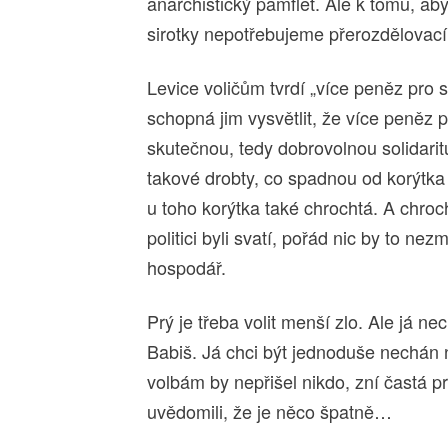
anarchistický pamflet. Ale k tomu, ab
sirotky nepotřebujeme přerozdělovací
Levice voličům tvrdí „více peněz pro s
schopná jim vysvětlit, že více peněz 
skutečnou, tedy dobrovolnou solidarit
takové drobty, co spadnou od korýtk
u toho korýtka také chrochtá. A chroch
politici byli svatí, pořád nic by to ne
hospodář.
Prý je třeba volit menší zlo. Ale já ne
Babiš. Já chci být jednoduše nechán na
volbám by nepřišel nikdo, zní častá p
uvědomili, že je něco špatně…