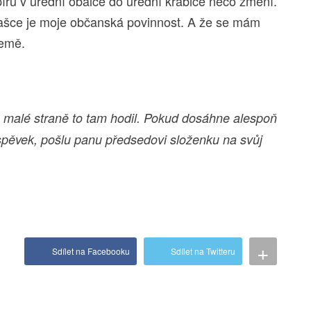
ru v úřední obálce do úřední krabice něco změní.
 frašce je moje občanská povinnost. A že se mám
země.
é malé straně to tam hodil. Pokud dosáhne alespoň
íspěvek, pošlu panu předsedovi složenku na svůj
+
Sdílet na Facebooku
Sdílet na Twitteru