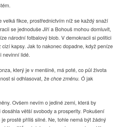
stém.
 je velká fikce, prostřednictvím níž se každý snaží
kracii se jednoduše Jiří a Bohouš mohou domluvit,
e národní fotbalový blob. V demokracii si politici
z cizí kapsy. Jak to nakonec dopadne, když peníze
 nevinní lidé.
za, který je v menšině, má poté, co půl života
žnost si odhlasovat, že
Ó jak
chce změnu.
změny. Ovšem nevím o jediné zemi, která by
dosáhla větší svobody a prosperity. Pokušení
c je prostě příliš silné. Ne, tohle nemá být žádný