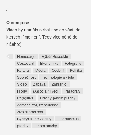
//
O čem píše
Vláda by neměla strkat nos do věcí, do
kterých jí nic není. Tedy víceméně do
ničeho:)
Homepage
Výběr Respektu
Cestování
Ekonomika
Fotografie
Kultura
Média
Osobní
Politika
Společnost
Technologie a věda
Video
Zábava
Zahraničí
Hlody
(A)sociální věci
Paragrafy
Po(b)litika
Prachy, jenom prachy
Zemědělství, ztebedělství
životní prostředí
Byznys a jiné zločiny
Liberalismus
prachy
jenom prachy