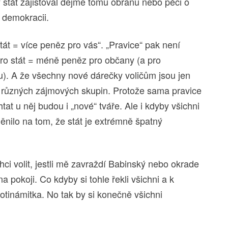
y stát zajišťoval dejme tomu obranu nebo péči o
 demokracii.
tát = více peněz pro vás“. „Pravice“ pak není
pro stát = méně peněz pro občany (a pro
u). A že všechny nové dárečky voličům jsou jen
a různých zájmových skupin. Protože sama pravice
tat u něj budou i „nové“ tváře. Ale i kdyby všichni
změnilo na tom, že stát je extrémně špatný
chci volit, jestli mě zavraždí Babinský nebo okrade
 pokoji. Co kdyby si tohle řekli všichni a k
rotinámitka. No tak by si konečně všichni