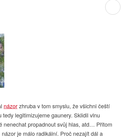
al
názor
zhruba v tom smyslu, že všichni čeští
ou tedy legitimizujeme gaunery. Sklidil vlnu
é nenechat propadnout svůj hlas, atd… Přitom
 názor je málo radikální. Proč nezajít dál a