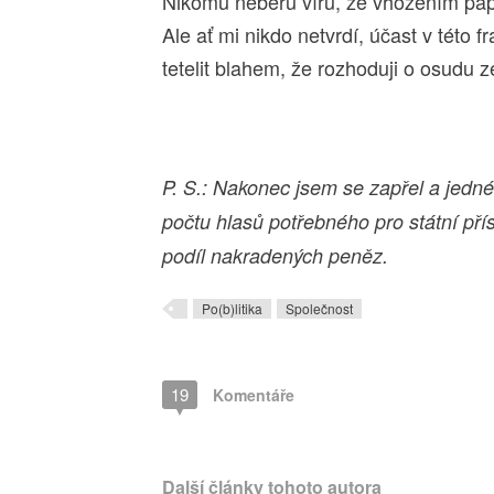
Nikomu neberu víru, že vhozením papí
Ale ať mi nikdo netvrdí, účast v této
tetelit blahem, že rozhoduji o osudu 
P. S.: Nakonec jsem se zapřel a jedn
počtu hlasů potřebného pro státní př
podíl nakradených peněz.
Po(b)litika
Společnost
19
Komentáře
Další články tohoto autora