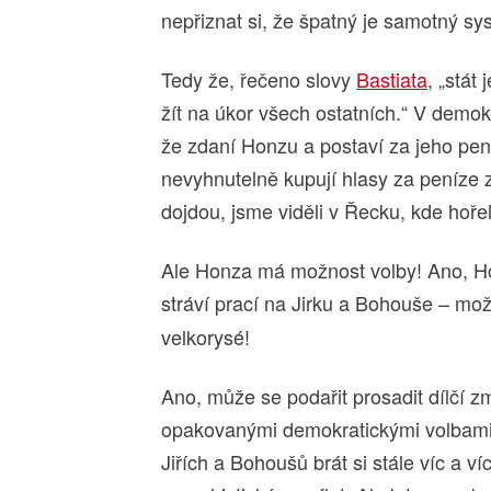
nepřiznat si, že špatný je samotný sy
Tedy že, řečeno slovy
Bastiata
, „stát
žít na úkor všech ostatních.“ V demo
že zdaní Honzu a postaví za jeho peníz
nevyhnutelně kupují hlasy za peníze 
dojdou, jsme viděli v Řecku, kde hořeli
Ale Honza má možnost volby! Ano, Hon
stráví prací na Jirku a Bohouše – mo
velkorysé!
Ano, může se podařit prosadit dílčí 
opakovanými demokratickými volbami 
Jiřích a Bohoušů brát si stále víc a ví