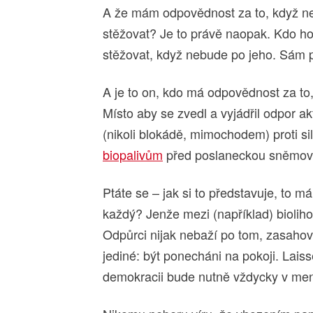
A že mám odpovědnost za to, když ne
stěžovat? Je to právě naopak. Kdo hor
stěžovat, když nebude po jeho. Sám p
A je to on, kdo má odpovědnost za to,
Místo aby se zvedl a vyjádřil odpor ak
(nikoli blokádě, mimochodem) proti s
biopalivům
před poslaneckou sněmov
Ptáte se – jak si to představuje, to m
každý? Jenže mezi (například) biolihov
Odpůrci nijak nebaží po tom, zasahov
jediné: být ponecháni na pokoji. Lais
demokracii bude nutně vždycky v men