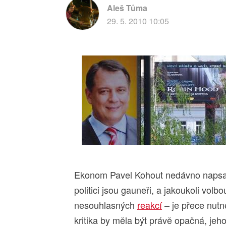
Aleš Tůma
29. 5. 2010 10:05
Ekonom Pavel Kohout nedávno naps
politici jsou gauneři, a jakoukoli volb
nesouhlasných
reakcí
– je přece nutn
kritika by měla být právě opačná, jeho