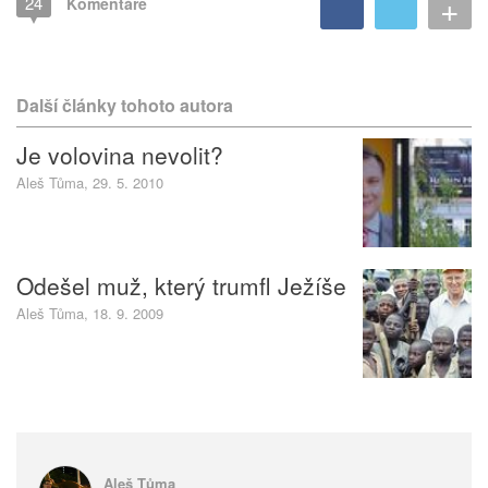
+
24
Komentáře
Další články tohoto autora
Je volovina nevolit?
Aleš Tůma, 29. 5. 2010
Odešel muž, který trumfl Ježíše
Aleš Tůma, 18. 9. 2009
Aleš Tůma