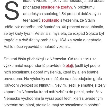
S
ituaci v Rusku nijak zvlášt nesleduju, ale občas
přicházejí
strašidelné zprávy
. V průzkumu
amerických sociologů 54 procent dotázaných
teenagerů
souhlasilo
s tvrzením, že Stalin
udělal víc dobrého než špatného. 46 procent nesouhlasilo,
že byl krutý tyran. Většina si myslela, že rozpad Sojuzu byl
tragédie a dvě třetiny prohlásily USA za rivala a nepřítele.
Asi to něco vypovídá o náladě v zemi…
Smutná čísla přicházejí i z Německa. Od roku 1991 se
výzkumníci respondentů pravidelně
ptají
, jestli byl podle
nich socialismus dobrá myšlenka, která byla jen špatně
provedena. Na výsledky se můžete na následujícím grafu
(původní velikost po kliknutí). Nevím, jestli je smutnější že v
západním Německu trend míří vzhůru do pekel, nebo že v
Německu východním je vyšší podíl těch, kteří s uvedeným
tvrzením souhlasí, přestože mají se socialismem osobní