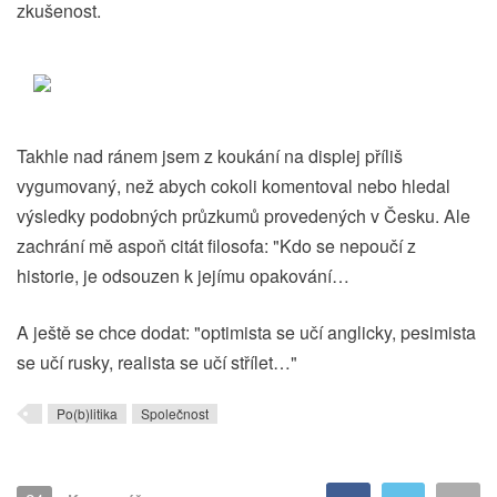
zkušenost.
Takhle nad ránem jsem z koukání na displej příliš
vygumovaný, než abych cokoli komentoval nebo hledal
výsledky podobných průzkumů provedených v Česku. Ale
zachrání mě aspoň citát filosofa: "Kdo se nepoučí z
historie, je odsouzen k jejímu opakování…
A ještě se chce dodat: "optimista se učí anglicky, pesimista
se učí rusky, realista se učí střílet…"
Po(b)litika
Společnost