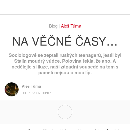
Respekt
Vy
Blog |
Aleš Tůma
NA VĚČNÉ ČASY…
Sociologové se zeptali ruských teenagerů, jestli byl
Stalin moudrý vůdce. Polovina řekla, že ano. A
nedělejte si iluze, naši západní sousedé na tom s
pamětí nejsou o moc líp.
Aleš Tůma
30. 7. 2007 00:07