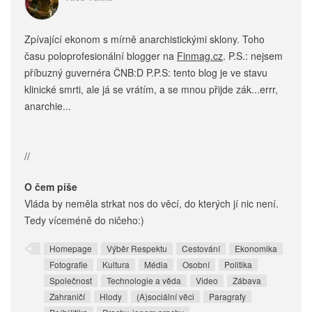
Zpívající ekonom s mírně anarchistickými sklony. Toho
času poloprofesionální blogger na
Finmag.cz
. P.S.: nejsem
příbuzný guvernéra ČNB:D P.P.S: tento blog je ve stavu
klinické smrti, ale já se vrátím, a se mnou přijde zák...errr,
anarchie...
//
O čem píše
Vláda by neměla strkat nos do věcí, do kterých jí nic není.
Tedy víceméně do ničeho:)
Homepage
Výběr Respektu
Cestování
Ekonomika
Fotografie
Kultura
Média
Osobní
Politika
Společnost
Technologie a věda
Video
Zábava
Zahraničí
Hlody
(A)sociální věci
Paragrafy