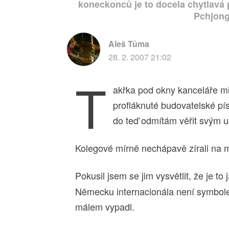
koneckonců je to docela chytlavá 
Pchjong
Aleš Tůma
28. 2. 2007 21:02
T
akřka pod okny kanceláře mi 
profláknuté budovatelské pí
do teď odmítám věřit svým u
Kolegové mírně nechápavě zírali na 
Pokusil jsem se jim vysvětlit, že je t
Německu internacionála není symbol
málem vypadl.