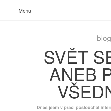
Menu
blog
SVĚT S
ANEB 
VŠED
Dnes jsem v práci poslouchal inter