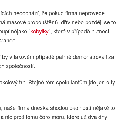
ících nedochází, že pokud firma neprovede
 masové propouštění), dřív nebo později se to
oupí nějaké "
kobylky
", které v případě nutnosti
 srandě.
 by v takovém případě patrně demonstrovali za
ch společností.
kciový trh. Stejně těm spekulantům jde jen o ty
u, naše firma dneska shodou okolností nějaké to
ola nic proti tomu čóro móru, které už dva dny