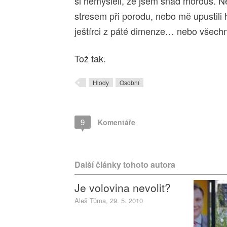
si nemysleli, že jsem snad morous. N
stresem při porodu, nebo mě upustili 
ještírci z páté dimenze… nebo všec
Tož tak.
Hlody
Osobní
9
Komentáře
Další články tohoto autora
Je volovina nevolit?
Aleš Tůma, 29. 5. 2010