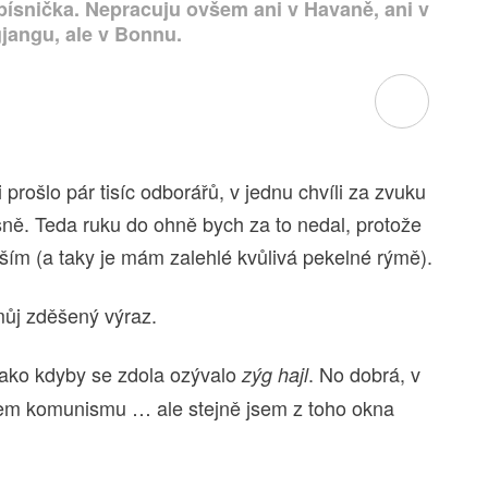
písnička. Nepracuju ovšem ani v Havaně, ani v
jangu, ale v Bonnu.
prošlo pár tisíc odborářů, v jednu chvíli za zvuku
sně. Teda ruku do ohně bych za to nedal, protože
ším (a taky je mám zalehlé kvůlivá pekelné rýmě).
můj zděšený výraz.
o jako kdyby se zdola ozývalo
. No dobrá, v
zýg hajl
em komunismu … ale stejně jsem z toho okna