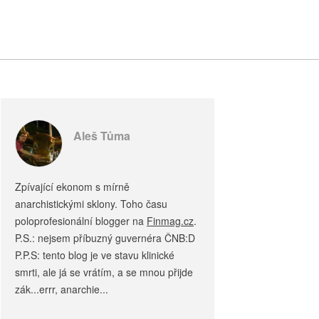
Aleš Tůma
Zpívající ekonom s mírně
anarchistickými sklony. Toho času
poloprofesionální blogger na
Finmag.cz
.
P.S.: nejsem příbuzný guvernéra ČNB:D
P.P.S: tento blog je ve stavu klinické
smrti, ale já se vrátím, a se mnou přijde
zák...errr, anarchie...