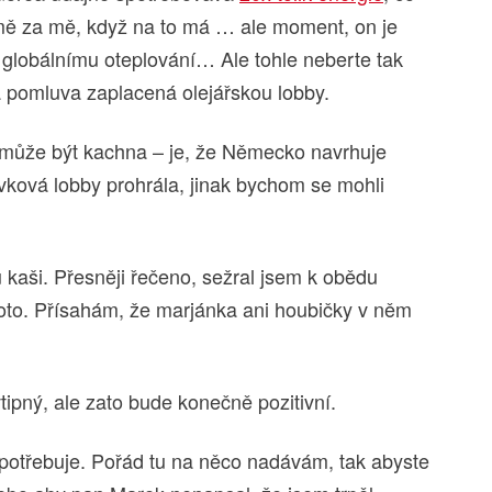
ě za mě, když na to má … ale moment, on je
 globálnímu oteplování… Ale tohle neberte tak
á pomluva zaplacená olejářskou lobby.
ě může být kachna – je, že Německo navrhuje
rovková lobby prohrála, jinak bychom se mohli
u kaši. Přesněji řečeno, sežral jsem k obědu
oto. Přísahám, že marjánka ani houbičky v něm
tipný, ale zato bude konečně pozitivní.
ě potřebuje. Pořád tu na něco nadávám, tak abyste