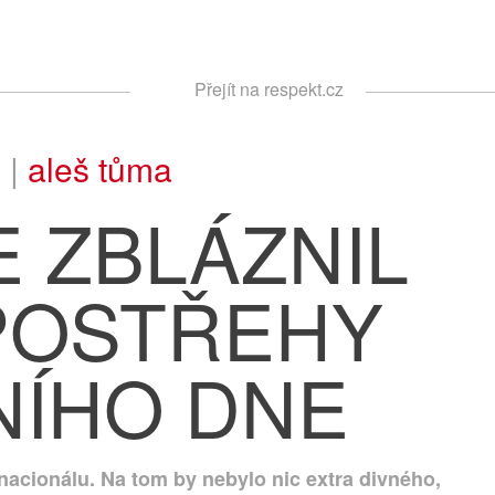
Respekt
Přejít na respekt.cz
Vyhledávání
 |
aleš tůma
E ZBLÁZNIL
POSTŘEHY
NÍHO DNE
nacionálu. Na tom by nebylo nic extra divného,