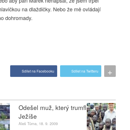
ebo aby pan Marek nenapsal, že jsem trpěl
hlavičkou na dlaždičky. Nebo že mě ovládají
hno dohromady.
+
Sdílet na Facebooku
Sdílet na Twitteru
Odešel muž, který trumfl
Ježíše
Aleš Tůma, 18. 9. 2009