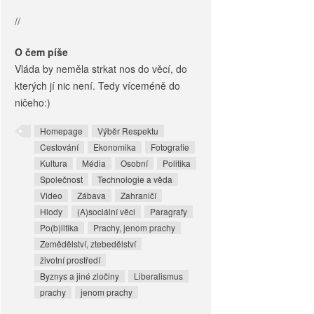
//
O čem píše
Vláda by neměla strkat nos do věcí, do
kterých jí nic není. Tedy víceméně do
ničeho:)
Homepage
Výběr Respektu
Cestování
Ekonomika
Fotografie
Kultura
Média
Osobní
Politika
Společnost
Technologie a věda
Video
Zábava
Zahraničí
Hlody
(A)sociální věci
Paragrafy
Po(b)litika
Prachy, jenom prachy
Zemědělství, ztebedělství
životní prostředí
Byznys a jiné zločiny
Liberalismus
prachy
jenom prachy