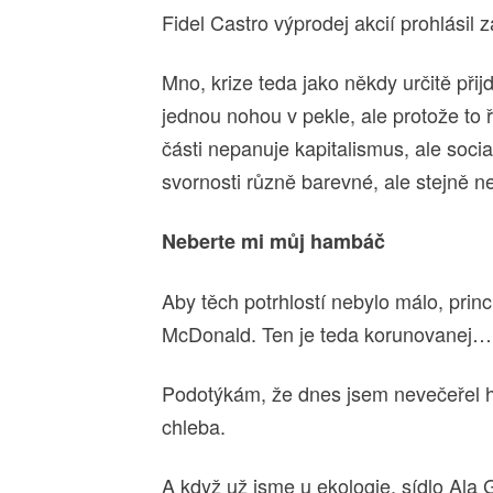
Fidel Castro výprodej akcií prohlásil z
Mno, krize teda jako někdy určitě přijde
jednou nohou v pekle, ale protože to ř
části nepanuje kapitalismus, ale soci
svornosti různě barevné, ale stejně n
Neberte mi můj hambáč
Aby těch potrhlostí nebylo málo, prin
McDonald. Ten je teda korunovanej…
Podotýkám, že dnes jsem nevečeřel ha
chleba.
A když už jsme u ekologie, sídlo Al