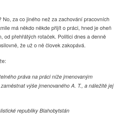
li? No, za co jiného než za zachování pracovních
mile má někdo někde přijít o práci, hned je oheň
n, od přehřátých rotaček. Politici dnes a denně
 usilovně, že už o ně človek zakopává.
že:
atelného práva na práci níže jmenovaným
aměstnat výše jmenovaného A. T., a náležitě jej
stické republiky Blahobytstán