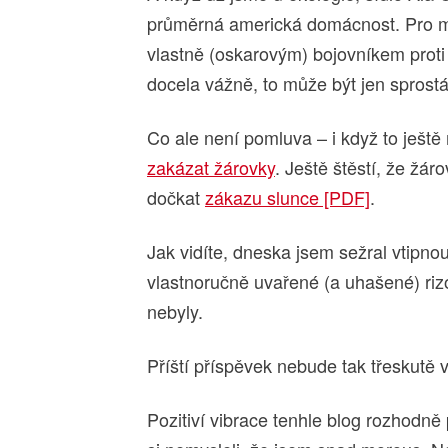
průměrná americká domácnost. Pro m
vlastně (oskarovým) bojovníkem proti
docela vážně, to může být jen sprost
Co ale není pomluva – i když to ješt
zakázat žárovky
. Ještě štěstí, že žá
dočkat
zákazu slunce [PDF]
.
Jak vidíte, dneska jsem sežral vtipno
vlastnoručně uvařené (a uhašené) riz
nebyly.
Příští příspěvek nebude tak třeskutě v
Pozitiví vibrace tenhle blog rozhodn