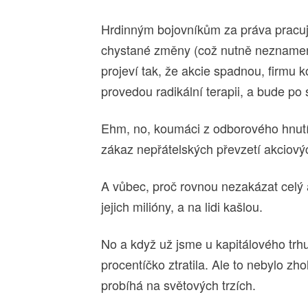
Hrdinným bojovníkům za práva pracuj
chystané změny (což nutně neznamená
projeví tak, že akcie spadnou, firmu k
provedou radikální terapii, a bude po
Ehm, no, koumáci z odborového hnutí
zákaz nepřátelských převzetí akciový
A vůbec, proč rovnou nezakázat celý a
jejich milióny, a na lidi kašlou.
No a když už jsme u kapitálového trh
procentíčko ztratila. Ale to nebylo zh
probíhá na světových trzích.