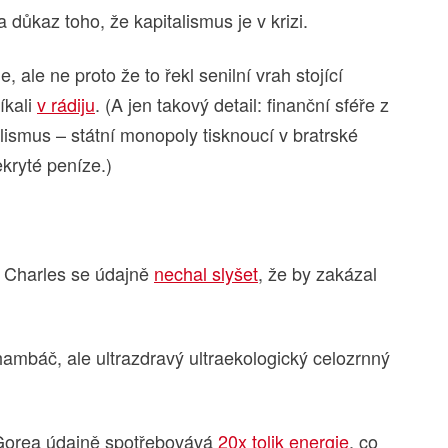
a důkaz toho, že kapitalismus je v krizi.
, ale ne proto že to řekl senilní vrah stojící
íkali
v rádiju
. (A jen takový detail: finanční sféře z
alismus – státní monopoly tisknoucí v bratrské
ekryté peníze.)
c Charles se údajně
nechal slyšet
, že by zakázal
mbáč, ale ultrazdravý ultraekologický celozrnný
a Gorea údajně spotřebovává
20x tolik energie
, co