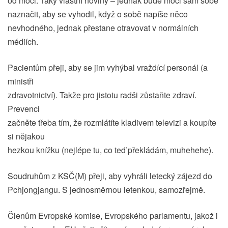
od moci. Taky vlastní noviny – jednak bude moci sám sobě
naznačit, aby se vyhodil, když o sobě napíše něco
nevhodného, jednak přestane otravovat v normálních
médiích.
Pacientům přeji, aby se jim vyhýbal vraždící personál (a
ministři
zdravotnictví). Takže pro jistotu radši zůstaňte zdraví.
Prevenci
začněte třeba tím, že rozmlátíte kladivem televizi a koupíte
si nějakou
hezkou knížku (nejlépe tu, co teď překládám, muhehehe).
Soudruhům z KSČ(M) přeji, aby vyhráli letecký zájezd do
Pchjongjangu. S jednosměrnou letenkou, samozřejmě.
Členům Evropské komise, Evropského parlamentu, jakož i