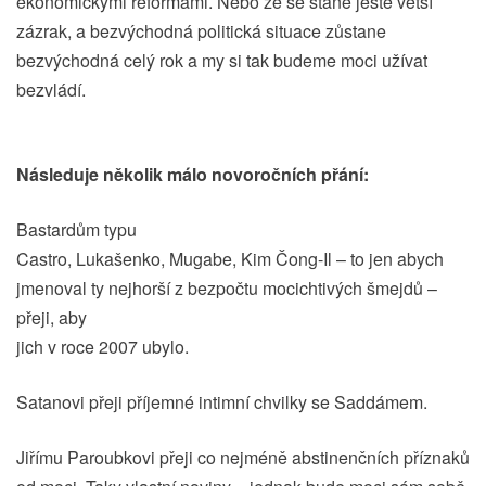
ekonomickými reformami. Nebo že se stane ještě větší
zázrak, a bezvýchodná politická situace zůstane
bezvýchodná celý rok a my si tak budeme moci užívat
bezvládí.
Následuje několik málo novoročních přání:
Bastardům typu
Castro, Lukašenko, Mugabe, Kim Čong-Il – to jen abych
jmenoval ty nejhorší z bezpočtu mocichtivých šmejdů –
přeji, aby
jich v roce 2007 ubylo.
Satanovi přeji příjemné intimní chvilky se Saddámem.
Jiřímu Paroubkovi přeji co nejméně abstinenčních příznaků