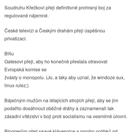
Soudruhu Křečkovi přeji definitivně prohraný boj za
regulované nájemné.
České televizi a Českým drahám přeji úspěšnou
privatizaci.
Billu
Gatesovi přeji, aby ho konečně přestala otravovat
Evropská komise se
žvásty o monopolu. (Jo, a taky aby uznal, že windoze sux,
linux rulez;)
Báječným mužům na létajících strojích přeji, aby se jim
podařilo dosáhnout oběžné dráhy a zaznamenali tak
zásadní vítězství v boji proti socialismu na vesmírné úrovni.
Bloggerům přeji psavé klávesnice a mnoho polibků od