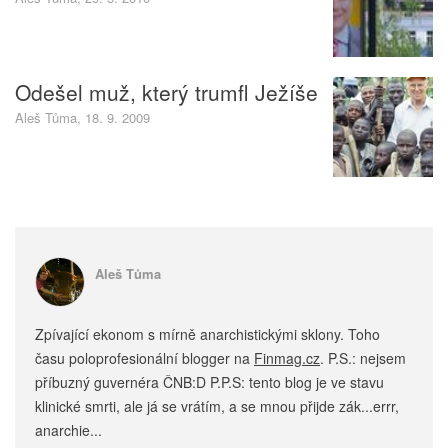
Odešel muž, který trumfl Ježíše
Aleš Tůma, 18. 9. 2009
Aleš Tůma
Zpívající ekonom s mírně anarchistickými sklony. Toho
času poloprofesionální blogger na
Finmag.cz
. P.S.: nejsem
příbuzný guvernéra ČNB:D P.P.S: tento blog je ve stavu
klinické smrti, ale já se vrátím, a se mnou přijde zák...errr,
anarchie...