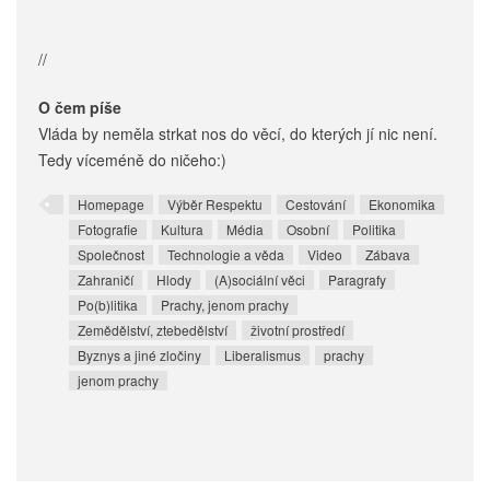
//
O čem píše
Vláda by neměla strkat nos do věcí, do kterých jí nic není.
Tedy víceméně do ničeho:)
Homepage
Výběr Respektu
Cestování
Ekonomika
Fotografie
Kultura
Média
Osobní
Politika
Společnost
Technologie a věda
Video
Zábava
Zahraničí
Hlody
(A)sociální věci
Paragrafy
Po(b)litika
Prachy, jenom prachy
Zemědělství, ztebedělství
životní prostředí
Byznys a jiné zločiny
Liberalismus
prachy
jenom prachy