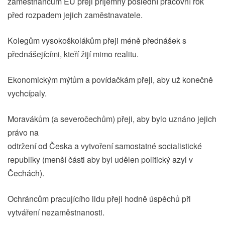
zaměstnancům EU přeji příjemný poslední pracovní rok
před rozpadem jejich zaměstnavatele.
Kolegům vysokoškolákům přeji méně přednášek s
přednášejícími, kteří žijí mimo realitu.
Ekonomickým mýtům a povídačkám přeji, aby už konečně
vychcípaly.
Moravákům (a severočechům) přeji, aby bylo uznáno jejich
právo na
odtržení od Česka a vytvoření samostatné socialistické
republiky (menší části aby byl udělen politický azyl v
Čechách).
Ochráncům pracujícího lidu přeji hodně úspěchů při
vytváření nezaměstnanosti.