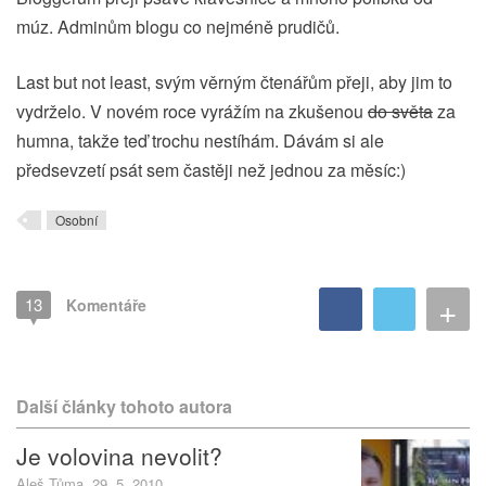
múz. Adminům blogu co nejméně prudičů.
Last but not least, svým věrným čtenářům přeji, aby jim to
vydrželo. V novém roce vyrážím na zkušenou
do světa
za
humna, takže teď trochu nestíhám. Dávám si ale
předsevzetí psát sem častěji než jednou za měsíc:)
Osobní
+
13
Komentáře
Další články tohoto autora
Je volovina nevolit?
Aleš Tůma, 29. 5. 2010