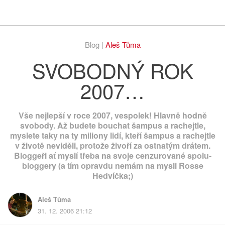
Respekt
Vy
Blog |
Aleš Tůma
SVOBODNÝ ROK
2007…
Vše nejlepší v roce 2007, vespolek! Hlavně hodně
svobody. Až budete bouchat šampus a rachejtle,
myslete taky na ty miliony lidí, kteří šampus a rachejtle
v životě neviděli, protože živoří za ostnatým drátem.
Bloggeři ať myslí třeba na svoje cenzurované spolu-
bloggery (a tím opravdu nemám na mysli Rosse
Hedvíčka;)
Aleš Tůma
31. 12. 2006 21:12